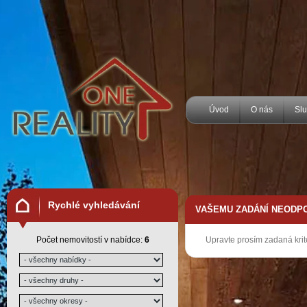
Úvod
O nás
Sl
Rychlé vyhledávání
VAŠEMU ZADÁNÍ NEODPO
Počet nemovitostí v nabídce:
6
Upravte prosím zadaná krit