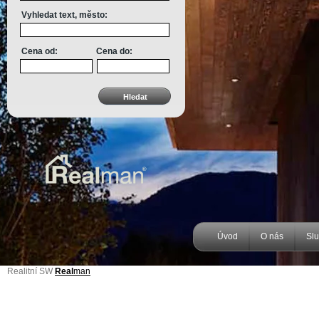
Vyhledat text, město:
Cena od:
Cena do:
Úvod
O nás
Sl
Realitní SW
Real
man