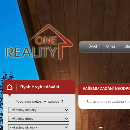
Úvod
O nás
Sl
Rychlé vyhledávání
VAŠEMU ZADÁNÍ NEODPO
Počet nemovitostí v nabídce:
7
Upravte prosím zadaná krit