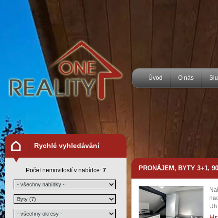
Úvod
O nás
Sl
Rychlé vyhledávání
PRONÁJEM, BYTY 3+1, 90 
Počet nemovitostí v nabídce:
7
Nab
nac
Uh.
Hr