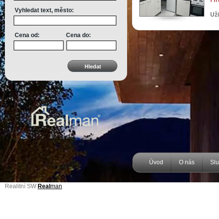
Vyhledat text, město:
Uži
Cena od:
Cena do:
Úvod
O nás
Sl
Realitní SW
Real
man