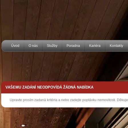
Úvod
O nás
Služby
Poradna
Kariéra
Kontakty
VAŠEMU ZADÁNÍ NEODPOVÍDÁ ŽÁDNÁ NABÍDKA
Upravte prosím zadaná kritéria a nebo zadejte poptávku nemovitosti. Děkuj