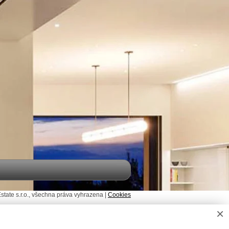
ate s.r.o., všechna práva vyhrazena |
Cookies
×