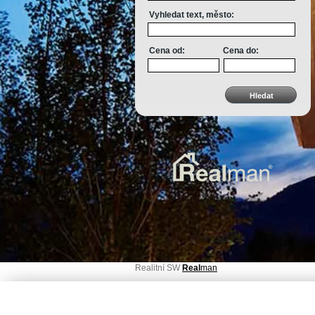
Vyhledat text, město:
Cena od:
Cena do:
Realitní SW
Real
man