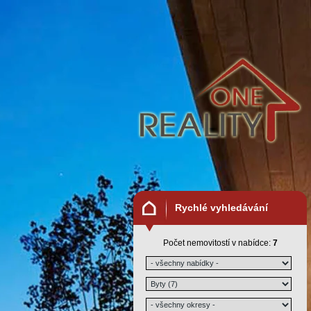
Rychlé vyhledávání
Počet nemovitostí v nabídce:
7