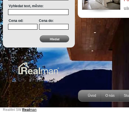
Vyhledat text, město:
Uži
Cena od:
Cena do:
Úvod
O nás
Sl
Realitní SW
Real
man