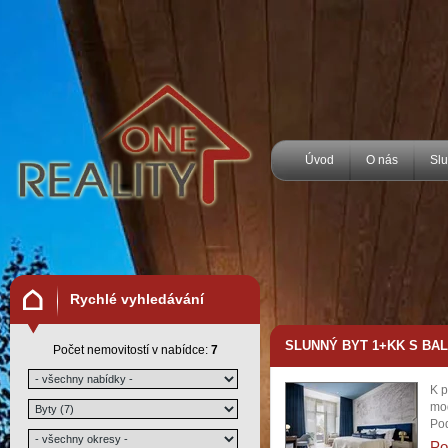
Úvod
O nás
Sl
Rychlé vyhledávání
SLUNNÝ BYT 1+KK S BAL
Počet nemovitostí v nabídce:
7
K p
mod
Pod
Po